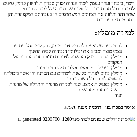
דימוי, ביטחון וערך עצמי; לימוד הנחות יסוד; טכניקות לחיזוק פנימי; טיפים
לצמיחה בכל תחום ועוד. כל אלו יעשו בצורה של למידה חווייתית
שתהדהד ותלווה את הצוותים המשתתפים הן בעבודתם המקצועית והן
בתחומי חיים פרטיים.
למי זה מומלץ:
לבתי ספר ששואפים להחזיק צוות מיומן, חזק שמתנהל עם ערך
עצמי מנצח ומביא את יכולותיו הגבוהות לבית החינוך
מומלץ כסדנת חיזוק והעשרה לצוותים כצ'ופר או כהערכה על
תפקודם
מומלץ כפעילות מרוממת ומלכדת לצוותי החינוך
מומלץ בחום לפתוח כל שנת לימודים עם הסדנה הזו אשר ביכולתה
להשפיע לאורך כל השנה ויותר
מומלץ בפעילות אמצע שנה לסגירת מחצית והתחלה של מחצית
חדשה בכוחות מחודשים
ועוד
אושר במכרז גפן - תוכנית מענה 37576