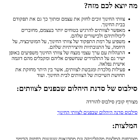
מה יוצא לכם מזה?
צוותי החינוך זוכים לחזק את עצמם ומתוך כך גם את תפקודם
בבית החינוך.
מאפשר לצוותים להרגיש בטוחים יותר בעצמם, מחוברים
ליכולותיהם ולכישורים שלהם.
משפיע על רמת התפקוד של צוותי החינוך, על המוטיבציה, על
היוזמה, על התגובתיות והיצירתיות שלהם.
התנהלות עם ערך עצמי מנצח של צוותי החינוך משפיעים באופן
ישיר גם על התלמידים שנחשפים אליהם ומקבלים מהם דוגמה
אישית נפלאה.
פעילות מלכדת ומגבשת לצוותים, אשר בין היתר מחזקת את
תחושת השייכות של הצוותים לבית החינוך. ועוד
סילבוס של סדנת היהלום שבפנים לצוותים:
מצורף קובץ סילבוס להורדה
סילבוס סדנה היהלום שבפנים לצוותי החינוך
המלצות:
מצורפות המלצות מהקליניקה וגם מסדנאות שנוגעות בחיזוק הדימוי,