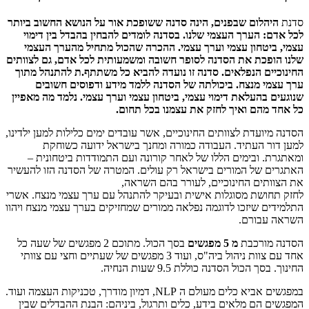
סדנת
היהלום שבפנים, הינה סדנה ששופכת אור על הנושא החשוב ביותר
לכל אדם: הערך העצמי שלנו. בסדנה לומדים להבחין בהבדל בין דימוי
עצמי, ביטחון עצמי וערך עצמי.
ההכרה שהכול מתחיל מהערך העצמי
שלנו הופכת את הסדנה לסופר חשובה ומשמעותית לכל אדם, גם לצוותים
החינוכיים הנפלאים.
סדנה זו נועדה להביא כל משתתף.ת להתנהל מתוך
ערך עצמי מנצח.
ביכולתה של הסדנה ללמד מידע ודפוסים חשובים
שנוגעים בהעלאת דימוי עצמי, ביטחון עצמי וערך עצמי. נלמד מה מאפיין
כל אחד מהם ואיך לחזק את עצמנו בכל תחום.
הסדנה מיועדת לצוותים החינוכיים, אשר עובדים ימים כלילות למען ילדינו,
למען דור העתיד. העבודה כמורה ומחנך בישראל ידועה כשוחקת
ומאתגרת. ובימים הללו של לאחר קורונה ועם התמודדות ביטחונית –
האתגרים של המורים בישראל רק עולים. המטרה של הסדנה הזו להעשיר
את הצוותים החינוכיים, לעורר בהם השראה,
לחזק תחושת מסוגלות אישית ובעיקר להתנהל עם ערך עצמי מנצח. אשרי
התלמידים שיזכו לדוגמה נפלאה ממורים שמחזיקים בערך עצמי מנצח ויהוו
השראה עבורם.
הסדנה מורכבת
מ 5 מפגשים
בסך הכול. מתוכם 2 מפגשים של שעה כל
אחד עם צוות ניהול ביה"ס, ועוד 3 מפגשים של שעתיים וחצי עם צוותי
החינוך. בסך הכול הסדנה כוללת 9.5 שעות הנחיה.
במפגשים אביא כלים מעולם ה NLP, דמיון מודרך, טכניקות העצמה ועוד.
המפגשים הם מלאים בידע, כלים ותרגול, ביניהם: הבנת ההבדלים שבין