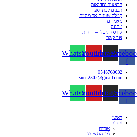
הרצאות וסדנאות
תכנים לבתי ספר
קטלוג שמנים ארומתיים
מאמרים
מתנות
קורס דיגיטלי – חרדות
צור קשר
Whatsapp
Youtube
Instagram
Faceboo
f
0546768032
sima2802@gmail.com
Whatsapp
Youtube
Instagram
Faceboo
f
ראשי
אודות
אודות
למי מתאים?