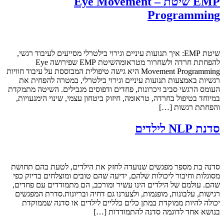
EMP שיטת – Eye Movement
Programming
שיטת EMP: איך תנועות עיניים וגירוי בילטרלי מסייעים לעיבוד רגשי,
להפחתת חרדה ולשחרור מטראומהשיטת EMP שפירושה Eye
Movement Programming היא גישה טיפולית המבוססת על עיבוד חוויות
רגשיות באמצעות תנועות עיניים וגירוי בילטרלי, במטרה להפחית את
העומס הרגשי סביב זיכרונות, פחדים ודפוסים מגבילים. השיטה מתמקדת
במיוחד בטיפול בחרדה, טראומה, חיזוק ביטחון עצמי, שינוי הימנעויות,
והפחתת רגשות […]
סדנת NLP לילדים
סדנה בת מספר מפגשים שנועדה לחזק את הילדים, לטעת בהם תחושת
מסוגלות וחיבור ליכולות שלהם, ידיעה שהם טובים ומוצלחים בדיוק כפי
שהם. עולמם של הילדים הינו עשיר ומורכב, הם מתמודדים עם פחדים,
רגישות, עלבונות, מופנמות, ולצערנו גם דחיה ובריונות.סדרת המפגשים
יכולה להיות ממוקדת במתן כלים כלליים לילדים או סדנה שממוקדת
בנושא אחד לדוגמה סדנה להתמודדות […]