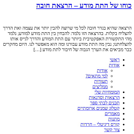
כוחו של התת מודע – הרצאת חובה
הרצאה שהיא בגדר חובה לכל מי שרוצה להבין יותר את עצמה ואת הדרך
להצליח בקלות. בהרצאה הזו נלמד: להבחין בין התת מודע למודע; נלמד
מהי התקשורת האפקטיבית ביותר עם התת המודע והדרך לגייס אותו
להצלחתנו; נבין מה התת מודע עבורנו ומה הוא מאפשר לנו. היום מחקרים
כבר מביאים את הערך הגבוה של חיבור לתת מודע […]
ראשי
אודות
אודות
למי מתאים?
תעודות
ממליצים
המומחיות שלי
הרצאות וסדנאות
תכנים לבתי ספר
קטלוג שמנים ארומתיים
מאמרים
מתנות
קורס דיגיטלי – חרדות
צור קשר