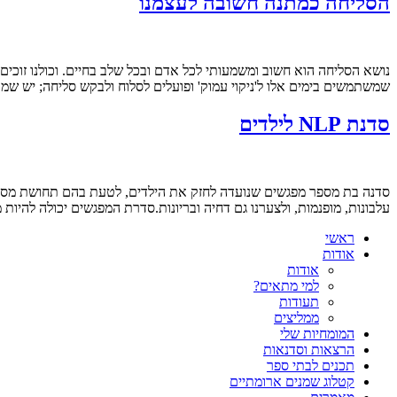
הסליחה כמתנה חשובה לעצמנו
נושא הסליחה הוא חשוב ומשמעותי לכל אדם ובכל שלב בחיים. וכולנו זוכים
שמשתמשים בימים אלו ל'ניקוי עמוק' ופועלים לסלוח ולבקש סליחה; יש שמ
סדנת NLP לילדים
סדנה בת מספר מפגשים שנועדה לחזק את הילדים, לטעת בהם תחושת מסוגלות
עלבונות, מופנמות, ולצערנו גם דחיה ובריונות.סדרת המפגשים יכולה להי
ראשי
אודות
אודות
למי מתאים?
תעודות
ממליצים
המומחיות שלי
הרצאות וסדנאות
תכנים לבתי ספר
קטלוג שמנים ארומתיים