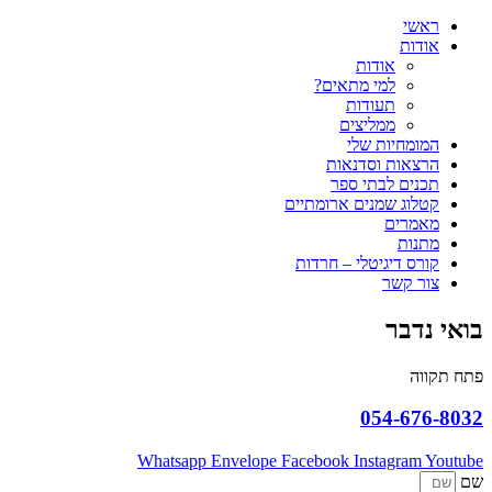
ראשי
אודות
אודות
למי מתאים?
תעודות
ממליצים
המומחיות שלי
הרצאות וסדנאות
תכנים לבתי ספר
קטלוג שמנים ארומתיים
מאמרים
מתנות
קורס דיגיטלי – חרדות
צור קשר
בואי נדבר
פתח תקווה
054-676-8032
Whatsapp
Envelope
Facebook
Instagram
Youtube
שם