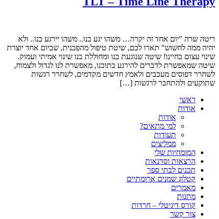
TLT – Time Line Therapy
ריטה שרה "יום אחד זה יקרה… משהו יגע בנו.. משהו יירגע בנו.. ולא
יהיה ממה לחשוש" תארו לכם, שיטת טיפול מהפכנית, שביום אחד יוצרת
שינוי עצום בחיינו! שיטה שנוגעת בנו ומחוללת בנו שינוי אמיתי ועמוק.
שיטה שמאפשרת לדברים להירגע בתוכנו, מאפשרת לנו לגדול ולצמוח,
לשחרר דפוסים מעכבים ולאמץ חדשים מקדמים, לשחרר רגשות
שתוקעים ולהתחבר לרגשות […]
ראשי
אודות
אודות
למי מתאים?
תעודות
ממליצים
המומחיות שלי
הרצאות וסדנאות
תכנים לבתי ספר
קטלוג שמנים ארומתיים
מאמרים
מתנות
קורס דיגיטלי – חרדות
צור קשר