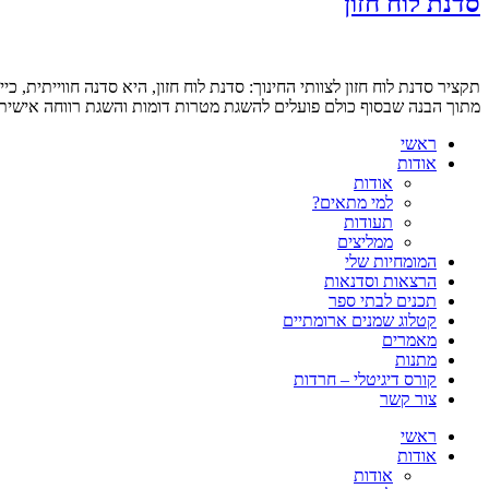
סדנת לוח חזון
תקציר סדנת לוח חזון לצוותי החינוך: סדנת לוח חזון, היא סדנה חווייתי
מתוך הבנה שבסוף כולם פועלים להשגת מטרות דומות והשגת רווחה אישית. ה
ראשי
אודות
אודות
למי מתאים?
תעודות
ממליצים
המומחיות שלי
הרצאות וסדנאות
תכנים לבתי ספר
קטלוג שמנים ארומתיים
מאמרים
מתנות
קורס דיגיטלי – חרדות
צור קשר
ראשי
אודות
אודות