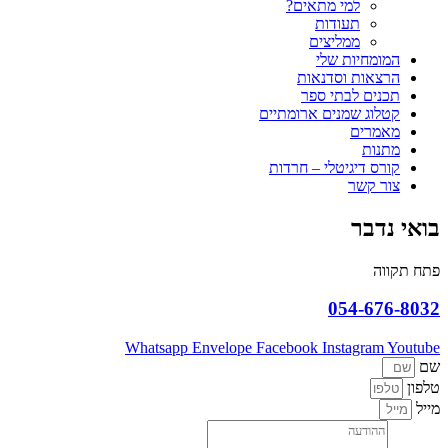
למי מתאים?
תעודות
ממליצים
המומחיות שלי
הרצאות וסדנאות
תכנים לבתי ספר
קטלוג שמנים ארומתיים
מאמרים
מתנות
קורס דיגיטלי – חרדות
צור קשר
בואי נדבר
פתח תקווה
054-676-8032
Whatsapp
Envelope
Facebook
Instagram
Youtube
שם
טלפון
מייל