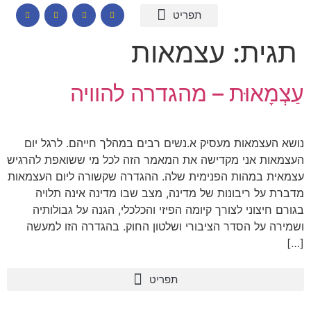
המומחיות שלי
תכנים לבתי ספר
הרצאות וסדנאות
קורס דיגיטלי – חרדות
קטלוג שמנים ארומתיים
תגית:
עצמאות
עַצְמָאוּת – מהגדרה להוויה
נושא העצמאות מעסיק א.נשים רבים במהלך חייהם. לרגל יום
העצמאות אני מקדישה את המאמר הזה לכל מי ששואפת להרגיש
עצמאית במהות הפנימית שלה. ההגדרה שקשורה ליום העצמאות
מדברת על ריבונות של מדינה, מצב שבו מדינה אינה תלויה
בגורם חיצוני לצורך קיומה הפיזי והכלכלי, הגנה על גבולותיה
ושמירה על הסדר הציבורי ושלטון החוק. בהגדרה הזו למעשה
[…]