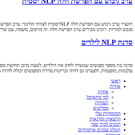
ערב גיבוש עם הפרשת חלה NLP'יסטית
מגבש למורות. רובינו מכירים ערב הפרשת חלה. זה מרומם, משמח, עם שירים, תפילות וברכו
סדנת NLP לילדים
סדנה בת מספר מפגשים שנועדה לחזק את הילדים, לטעת בהם תחושת מסוגלות
עלבונות, מופנמות, ולצערנו גם דחיה ובריונות.סדרת המפגשים יכולה להי
ראשי
אודות
אודות
למי מתאים?
תעודות
ממליצים
המומחיות שלי
הרצאות וסדנאות
תכנים לבתי ספר
קטלוג שמנים ארומתיים