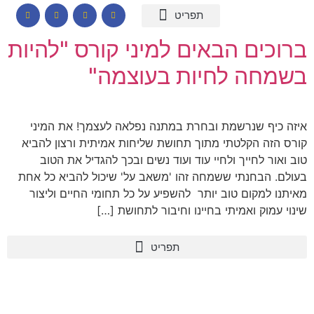
המומחיות שלי
תכנים לבתי ספר
הרצאות וסדנאות
קורס דיגיטלי – חרדות
קטלוג שמנים ארומתיים
ברוכים הבאים למיני קורס "להיות
בשמחה לחיות בעוצמה"
איזה כיף שנרשמת ובחרת במתנה נפלאה לעצמך! את המיני
קורס הזה הקלטתי מתוך תחושת שליחות אמיתית ורצון להביא
טוב ואור לחייך ולחיי עוד ועוד נשים ובכך להגדיל את הטוב
בעולם. הבחנתי ששמחה זהו 'משאב על' שיכול להביא כל אחת
מאיתנו למקום טוב יותר להשפיע על כל תחומי החיים וליצור
שינוי עמוק ואמיתי בחיינו וחיבור לתחושת […]