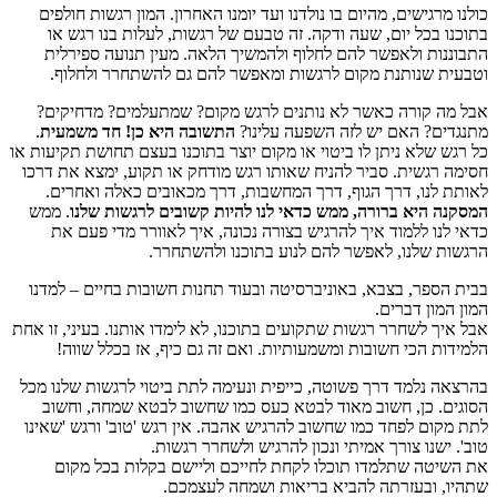
כולנו מרגישים, מהיום בו נולדנו ועד יומנו האחרון. המון רגשות חולפים
בתוכנו בכל יום, שעה ודקה. זה טבעם של רגשות, לעלות בנו רגש או
התבוננות ולאפשר להם לחלוף ולהמשיך הלאה. מעין תנועה ספירלית
וטבעית שנותנת מקום לרגשות ומאפשר להם גם להשתחרר ולחלוף.
אבל מה קורה כאשר לא נותנים לרגש מקום? שמתעלמים? מדחיקים?
מתנגדים? האם יש לזה השפעה עלינו?
התשובה היא כן! חד משמעית
.
כל רגש שלא ניתן לו ביטוי או מקום יוצר בתוכנו בעצם תחושת תקיעות או
חסימה רגשית. סביר להניח שאותו רגש מודחק או תקוע, ימצא את דרכו
לאותת לנו, דרך הגוף, דרך המחשבות, דרך מכאובים כאלה ואחרים.
המסקנה היא ברורה, ממש כדאי לנו להיות קשובים לרגשות שלנו
. ממש
כדאי לנו ללמוד איך להרגיש בצורה נכונה, איך לאוורר מדי פעם את
הרגשות שלנו, לאפשר להם לנוע בתוכנו ולהשתחרר.
בבית הספר, בצבא, באוניברסיטה ובעוד תחנות חשובות בחיים – למדנו
המון המון דברים.
אבל איך לשחרר רגשות שתקועים בתוכנו, לא לימדו אותנו. בעיני, זו אחת
הלמידות הכי חשובות ומשמעותיות. ואם זה גם כיף, אז בכלל שווה!
בהרצאה נלמד דרך פשוטה, כייפית ונעימה לתת ביטוי לרגשות שלנו מכל
הסוגים. כן, חשוב מאוד לבטא כעס כמו שחשוב לבטא שמחה, וחשוב
לתת מקום לפחד כמו שחשוב להרגיש אהבה. אין רגש 'טוב' ורגש 'שאינו
טוב'. ישנו צורך אמיתי ונכון להרגיש ולשחרר רגשות.
את השיטה שתלמדו תוכלו לקחת לחייכם וליישם בקלות בכל מקום
שתהיו, ובעזרתה להביא בריאות ושמחה לעצמכם.