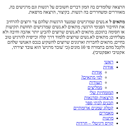
הרצאה שלומדים בה המון דברים חשובים על רגשות וגם מרגישים בה,
מאווררים ומשחררים בה רגשות. בקיצור, הרצאה מרפאת.
מתאים ל
א.נשים שמרגישים שמנעד הרגשות שלהם צר ורוצים להרחיב
את החיבור הפנימי הרגשי; מתאים לא.נשים שמרגישים תחושת תקיעות
או חסימה בתוכם; מתאים לא.נשים שרוצים להביע יותר אהבה וחיבה ולא
מצליחים; מתאים לא.נשים שרוצים ללמוד דרך קלה וכייפית להרגיש טוב
בחיים; מתאים לחברות וארגונים שרוצים להשקיע בנכס האנושי שלהם
ולקבל מהם בתמורה פי 10 מונים (כי 'עובד מרגיש' הוא עובד יצירתי,
אקטיבי ואפקטיבי).
ראשי
אודות
אודות
למי מתאים?
תעודות
ממליצים
המומחיות שלי
הרצאות וסדנאות
תכנים לבתי ספר
קטלוג שמנים ארומתיים
מאמרים
מתנות
קורס דיגיטלי – חרדות