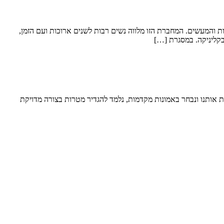
געת ב 3 מרכיבי משולש ההשפעה שלנו: המחשבות, הרגשות והמעשים. המחברת הזו מלווה נשים רבות לשנים ארוכות ועם הזמן,
קליניקה. במסגרת […]
ת אותנו ונבחר באמונות מקדמות, נלמד להגדיר מטרות בצורה מדויקת