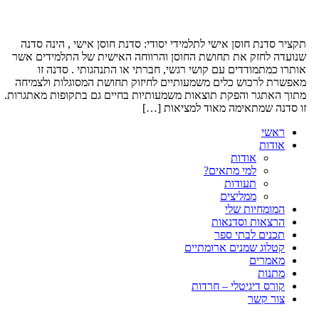
קציר סדנת חוסן אישי לתלמידי יסודי: סדנת חוסן אישי , הינה סדנה
נועדה לחזק את תחושת החוסן והרווחה האישית של התלמידים אשר
ותרו כמתמודדים עם קושי רגשי, חברתי או התנהגותי . סדנה זו
אפשרת לרכוש כלים משמעותיים לחיזוק תחושת המסוגלות ולצמיחה
תוך האתגר והפקת תוצאות משמעותיות בחיים גם בתקופות מאתגרות.
ו סדנה שמתאימה מאוד למציאות […]
ראשי
אודות
אודות
למי מתאים?
תעודות
ממליצים
המומחיות שלי
הרצאות וסדנאות
תכנים לבתי ספר
קטלוג שמנים ארומתיים
מאמרים
מתנות
קורס דיגיטלי – חרדות
צור קשר