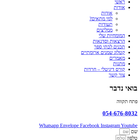
ראשי
אודות
אודות
למי מתאים?
תעודות
ממליצים
המומחיות שלי
הרצאות וסדנאות
תכנים לבתי ספר
קטלוג שמנים ארומתיים
מאמרים
מתנות
קורס דיגיטלי – חרדות
צור קשר
אי נדבר
ח תקווה
054-676-80
Whatsapp
Envelope
Facebook
Instagram
Youtu
פון