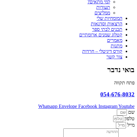
למי מתאים?
תעודות
ממליצים
המומחיות שלי
הרצאות וסדנאות
תכנים לבתי ספר
קטלוג שמנים ארומתיים
מאמרים
מתנות
קורס דיגיטלי – חרדות
צור קשר
בואי נדבר
פתח תקווה
054-676-8032
Whatsapp
Envelope
Facebook
Instagram
Youtube
שם
טלפון
מייל