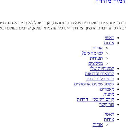
דמיון מודרך
רובנו מתנהלים בעולם עם שאיפות וחלומות, אך בפועל לא תמיד אנחנו 'חיי
יכול לסייע רבות. הדמיון המודרך הינו כלי עוצמתי ונפלא, שרבים בעולם וב
ראשי
אודות
אודות
למי מתאים?
תעודות
ממליצים
המומחיות שלי
הרצאות וסדנאות
תכנים לבתי ספר
קטלוג שמנים ארומתיים
מאמרים
מתנות
קורס דיגיטלי – חרדות
צור קשר
ראשי
אודות
אודות