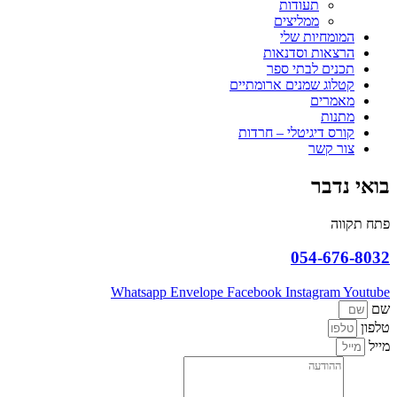
תעודות
ממליצים
המומחיות שלי
הרצאות וסדנאות
תכנים לבתי ספר
קטלוג שמנים ארומתיים
מאמרים
מתנות
קורס דיגיטלי – חרדות
צור קשר
בואי נדבר
פתח תקווה
054-676-8032
Whatsapp
Envelope
Facebook
Instagram
Youtube
שם
טלפון
מייל