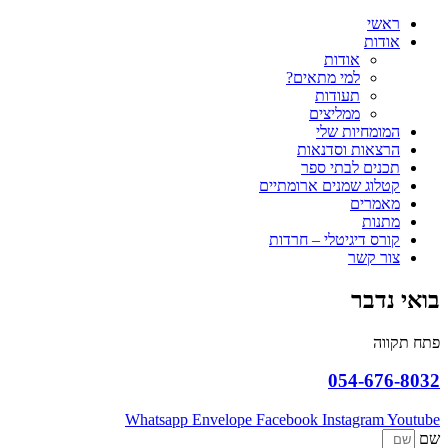
ראשי
אודות
אודות
למי מתאים?
תעודות
ממליצים
המומחיות שלי
הרצאות וסדנאות
תכנים לבתי ספר
קטלוג שמנים ארומתיים
מאמרים
מתנות
קורס דיגיטלי – חרדות
צור קשר
בואי נדבר
פתח תקווה
054-676-8032
Whatsapp
Envelope
Facebook
Instagram
Youtube
שם