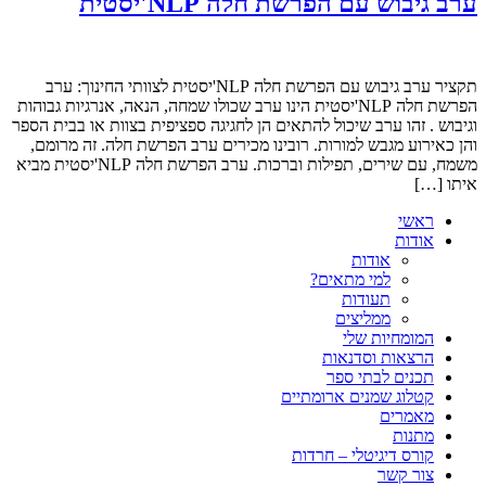
ערב גיבוש עם הפרשת חלה NLP'יסטית
תקציר ערב גיבוש עם הפרשת חלה NLP'יסטית לצוותי החינוך: ערב
הפרשת חלה NLP'יסטית הינו ערב שכולו שמחה, הנאה, אנרגיות גבוהות
וגיבוש . זהו ערב שיכול להתאים הן לחגיגה ספציפית בצוות או בבית הספר
והן כאירוע מגבש למורות. רובינו מכירים ערב הפרשת חלה. זה מרומם,
משמח, עם שירים, תפילות וברכות. ערב הפרשת חלה NLP'יסטית מביא
איתו […]
ראשי
אודות
אודות
למי מתאים?
תעודות
ממליצים
המומחיות שלי
הרצאות וסדנאות
תכנים לבתי ספר
קטלוג שמנים ארומתיים
מאמרים
מתנות
קורס דיגיטלי – חרדות
צור קשר