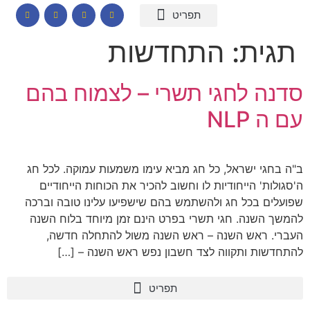
המומחיות שלי
תכנים לבתי ספר
הרצאות וסדנאות
קורס דיגיטלי – חרדות
קטלוג שמנים ארומתיים
תגית:
התחדשות
סדנה לחגי תשרי – לצמוח בהם
עם ה NLP
ב"ה בחגי ישראל, כל חג מביא עימו משמעות עמוקה. לכל חג
ה'סגולות' הייחודיות לו וחשוב להכיר את הכוחות הייחודיים
שפועלים בכל חג ולהשתמש בהם שישפיעו עלינו טובה וברכה
להמשך השנה. חגי תשרי בפרט הינם זמן מיוחד בלוח השנה
העברי. ראש השנה – ראש השנה משול להתחלה חדשה,
להתחדשות ותקווה לצד חשבון נפש ראש השנה – […]