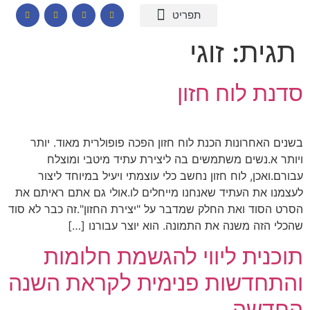
המומחיות שלי
תכנים לבתי ספר
הרצאות וסדנאות
קורס דיגיטלי – חרדות
קטלוג שמנים ארומתיים
תגית:
זוגי
סדנת לוח חזון
בשנים האחרונות הכנת לוח חזון הפכה פופולרית מאוד. יותר
ויותר א.נשים משתמשים בה ליצירת עתיד מיטבי ומוצלח
עבורם.ואכן, לוח חזון נחשב כלי עוצמתי ויעיל במיוחד ליצור
לעצמנו את העתיד שאנחנו מייחלים לו.אולי גם אתם ראיתם את
הסרט הסוד ואת החלק שמדבר על "יצירת החזון".זה כבר לא סוד
שהכלי הזה משנה את התמונה. הוא יוצר עבורנו […]
תוכנית ליווי להגשמת חלומות
והתחדשות פנימית לקראת השנה
החדשה