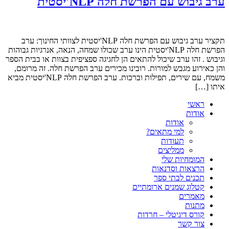
ערב גיבוש עם הפרשת חלה NLP'יסטית
תקציר ערב גיבוש עם הפרשת חלה NLP'יסטית לצוותי החינוך: ערב
הפרשת חלה NLP'יסטית הינו ערב שכולו שמחה, הנאה, אנרגיות גבוהות
וגיבוש . זהו ערב שיכול להתאים הן לחגיגה ספציפית בצוות או בבית הספר
והן כאירוע מגבש למורות. רובינו מכירים ערב הפרשת חלה. זה מרומם,
משמח, עם שירים, תפילות וברכות. ערב הפרשת חלה NLP'יסטית מביא
איתו […]
ראשי
אודות
אודות
למי מתאים?
תעודות
ממליצים
המומחיות שלי
הרצאות וסדנאות
תכנים לבתי ספר
קטלוג שמנים ארומתיים
מאמרים
מתנות
קורס דיגיטלי – חרדות
צור קשר