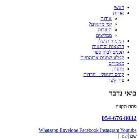
ראשי
אודות
אודות
למי מתאים?
תעודות
ממליצים
המומחיות שלי
הרצאות וסדנאות
תכנים לבתי ספר
קטלוג שמנים ארומתיים
מאמרים
מתנות
קורס דיגיטלי – חרדות
צור קשר
בואי נדבר
פתח תקווה
054-676-8032
Whatsapp
Envelope
Facebook
Instagram
Youtube
שם