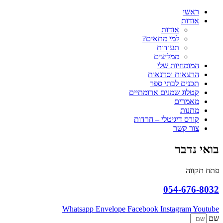
ראשי
אודות
אודות
למי מתאים?
תעודות
ממליצים
המומחיות שלי
הרצאות וסדנאות
תכנים לבתי ספר
קטלוג שמנים ארומתיים
מאמרים
מתנות
קורס דיגיטלי – חרדות
צור קשר
בואי נדבר
פתח תקווה
054-676-8032
Whatsapp
Envelope
Facebook
Instagram
Youtube
שם