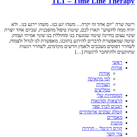
TLT – Time Line Therapy
ריטה שרה "יום אחד זה יקרה… משהו יגע בנו.. משהו יירגע בנו.. ולא
יהיה ממה לחשוש" תארו לכם, שיטת טיפול מהפכנית, שביום אחד יוצרת
שינוי עצום בחיינו! שיטה שנוגעת בנו ומחוללת בנו שינוי אמיתי ועמוק.
שיטה שמאפשרת לדברים להירגע בתוכנו, מאפשרת לנו לגדול ולצמוח,
לשחרר דפוסים מעכבים ולאמץ חדשים מקדמים, לשחרר רגשות
שתוקעים ולהתחבר לרגשות […]
ראשי
אודות
אודות
למי מתאים?
תעודות
ממליצים
המומחיות שלי
הרצאות וסדנאות
תכנים לבתי ספר
קטלוג שמנים ארומתיים
מאמרים
מתנות
קורס דיגיטלי – חרדות
צור קשר