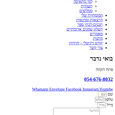
למי מתאים?
תעודות
ממליצים
המומחיות שלי
הרצאות וסדנאות
תכנים לבתי ספר
קטלוג שמנים ארומתיים
מאמרים
מתנות
קורס דיגיטלי – חרדות
צור קשר
בואי נדבר
פתח תקווה
054-676-8032
Whatsapp
Envelope
Facebook
Instagram
Youtube
שם
טלפון
מייל