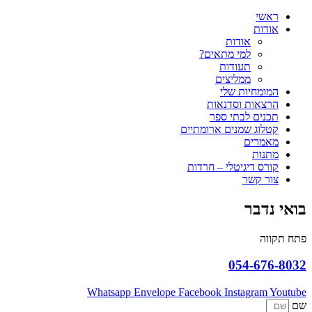
ראשי
אודות
אודות
למי מתאים?
תעודות
ממליצים
המומחיות שלי
הרצאות וסדנאות
תכנים לבתי ספר
קטלוג שמנים ארומתיים
מאמרים
מתנות
קורס דיגיטלי – חרדות
צור קשר
בואי נדבר
פתח תקווה
054-676-8032
Whatsapp
Envelope
Facebook
Instagram
Youtube
שם