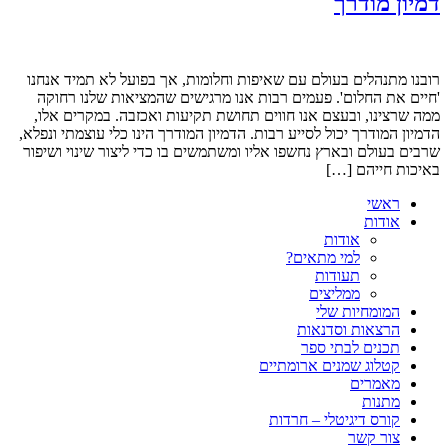
דמיון מודרך
רובנו מתנהלים בעולם עם שאיפות וחלומות, אך בפועל לא תמיד אנחנו
'חיים את החלום'. פעמים רבות אנו מרגישים שהמציאות שלנו רחוקה
ממה שרצינו, ובעצם אנו חווים תחושת תקיעות ואכזבה. במקרים אלו,
הדמיון המודרך יכול לסייע רבות. הדמיון המודרך הינו כלי עוצמתי ונפלא,
שרבים בעולם ובארץ נחשפו אליו ומשתמשים בו כדי ליצור שינוי ושיפור
באיכות חייהם […]
ראשי
אודות
אודות
למי מתאים?
תעודות
ממליצים
המומחיות שלי
הרצאות וסדנאות
תכנים לבתי ספר
קטלוג שמנים ארומתיים
מאמרים
מתנות
קורס דיגיטלי – חרדות
צור קשר