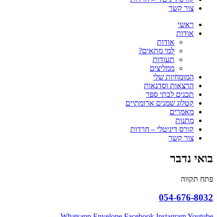
צור קשר
ראשי
אודות
אודות
למי מתאים?
תעודות
ממליצים
המומחיות שלי
הרצאות וסדנאות
תכנים לבתי ספר
קטלוג שמנים ארומתיים
מאמרים
מתנות
קורס דיגיטלי – חרדות
צור קשר
בואי נדבר
פתח תקווה
054-676-8032
Whatsapp
Envelope
Facebook
Instagram
Youtube