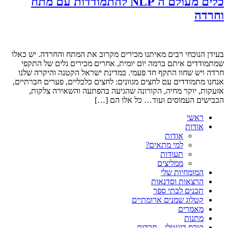
כלים מעולם ה NLP להתמודדות עם מתח
וחרדה
בעידן הנוכחי רבים מאיתנו מכירים מקרוב את המתח והחרדה. יש כאלו
שמתמודדים איתם ברמה יום יומית, אחרים מכירים גלים של התקפי
חרדה ויש שחוו התקף חד פעמי. במדינת ישראל הקטנה והיקרה שלנו
אנחנו מתמודדים עם לחצים מגוונים: לחצים כלכליים, פערים חברתיים,
אזעקות, יוקר מחיה, הקורונה שהגיעה בהפתעה והשאירה צלקות,
הכבישים העמוסים ועוד… כל אלו הם […]
ראשי
אודות
אודות
למי מתאים?
תעודות
ממליצים
המומחיות שלי
הרצאות וסדנאות
תכנים לבתי ספר
קטלוג שמנים ארומתיים
מאמרים
מתנות
קורס דיגיטלי – חרדות