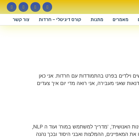
מאמרים
מתנות
קורס דיגיטלי – חרדות
צור קשר
החיים שלך שלום, שמי סימה, טריינרית NLP המתמחה בטיפול בנשים וילדים בפרט בהתמודדות עם חרדות. אני כאן
אות שאני מעבירה, אני רואה מדי יום איך צעדים
ה NLP הינו תחום טיפול מוכר וידוע בעולם ובארץ. הוא זכה למספר כינויים, כגון: 'חקר החוויה הסובייקטיבית', 'חקר המצוינות האנושית', 'מדריך למשתמש במוח' ועוד ה NLP,
קדמות שמביא עימו, הוא ממש דרך חיים. לרוב מי שמעמיק וחוקר את ה NLP מאמץ אליו את המאפיינים, ההמלצות ואבני היסוד ובכך נהנה