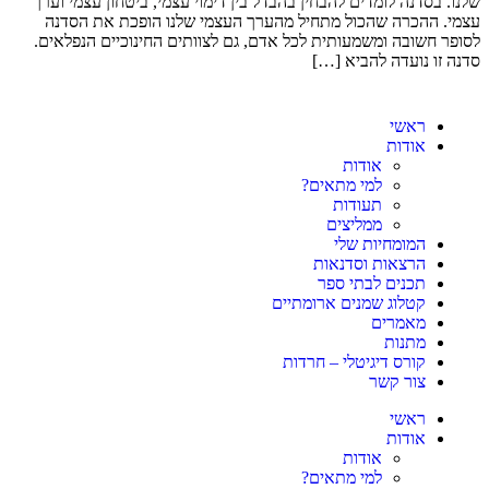
שלנו. בסדנה לומדים להבחין בהבדל בין דימוי עצמי, ביטחון עצמי וערך
עצמי. ההכרה שהכול מתחיל מהערך העצמי שלנו הופכת את הסדנה
לסופר חשובה ומשמעותית לכל אדם, גם לצוותים החינוכיים הנפלאים.
סדנה זו נועדה להביא […]
ראשי
אודות
אודות
למי מתאים?
תעודות
ממליצים
המומחיות שלי
הרצאות וסדנאות
תכנים לבתי ספר
קטלוג שמנים ארומתיים
מאמרים
מתנות
קורס דיגיטלי – חרדות
צור קשר
ראשי
אודות
אודות
למי מתאים?