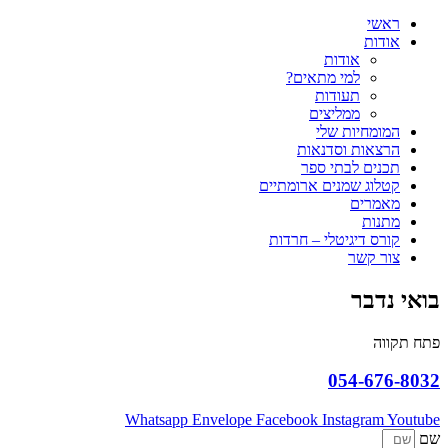
ראשי
אודות
אודות
למי מתאים?
תעודות
ממליצים
המומחיות שלי
הרצאות וסדנאות
תכנים לבתי ספר
קטלוג שמנים ארומתיים
מאמרים
מתנות
קורס דיגיטלי – חרדות
צור קשר
בואי נדבר
פתח תקווה
054-676-8032
Whatsapp
Envelope
Facebook
Instagram
Youtube
שם