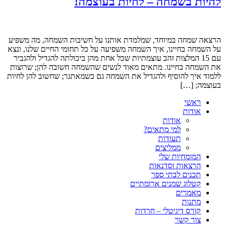
להיות בשמחה – לחיות בעוצמה!
הרצאה שמחה במיוחד, שמלמדת אותנו על חשיבות השמחה, מה משפיע
על השמחה בחיינו, איך השמחה משפיעה על כל תחומי החיים שלנו, ונצא
עם 15 המלצות זהב עוצמתיות שכל אחת מהן ביכולתה להגדיל ולהגביר
את השמחה בחיינו. מתאים מאוד לנשים שהשמחה חשובה להן; שרוצות
ללמוד איך להוסיף ולהגדיל את השמחה גם כשמאתגר; שחשוב להן לחיות
בעוצמה; […]
ראשי
אודות
אודות
למי מתאים?
תעודות
ממליצים
המומחיות שלי
הרצאות וסדנאות
תכנים לבתי ספר
קטלוג שמנים ארומתיים
מאמרים
מתנות
קורס דיגיטלי – חרדות
צור קשר