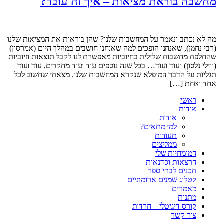
מחשבה בוראת מציאות – איך זה עובד?
מה לא נכתב ונאמר על המחשבות שלנו? שהן בוראות את המציאות שלנו
(רבי נחמן), שאנחנו הופכים למה שאנחנו חושבים במהלך היום (אמרסון)
שהחלפת מחשבות שלילית בחיוביות מאפשרת לנו לקבל תוצאות חיוביות
(ווילי נלסון) ועוד ועוד… בכל שנה נוספים עוד ועוד מחקרים, עוד ועוד
תגליות על הדבר המופלא שנקרא המחשבות שלנו. מצאתי שחשוב לכל
אחד ואחת […]
ראשי
אודות
אודות
למי מתאים?
תעודות
ממליצים
המומחיות שלי
הרצאות וסדנאות
תכנים לבתי ספר
קטלוג שמנים ארומתיים
מאמרים
מתנות
קורס דיגיטלי – חרדות
צור קשר