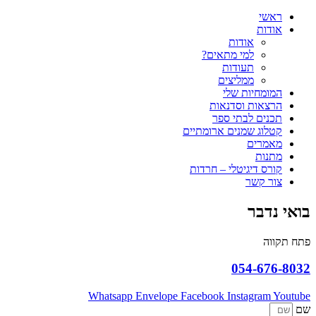
ראשי
אודות
אודות
למי מתאים?
תעודות
ממליצים
המומחיות שלי
הרצאות וסדנאות
תכנים לבתי ספר
קטלוג שמנים ארומתיים
מאמרים
מתנות
קורס דיגיטלי – חרדות
צור קשר
בואי נדבר
פתח תקווה
054-676-8032
Whatsapp
Envelope
Facebook
Instagram
Youtube
שם