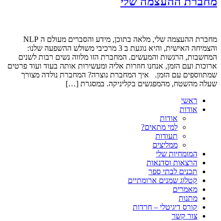
מחברת ההעצמה שלי
מחברת ההעצמה שלי, מלאה בתוכן, מידע והסברים מעולם ה NLP
והצמיחה האישית, והיא נוגעת ב 3 מרכיבי משולש ההשפעה שלנו:
המחשבות, הרגשות והמעשים. המחברת הזו מלווה נשים רבות לשנים
ארוכות ועם הזמן, אנחנו חוזרות אליה ומעשירות אותה בעוד ועוד פרטים
שמתווספים עם הזמן. איך המחברת נוצרה? המחברת נולדה מצורך
שעלה מהשטח, מהמפגשים בקליניקה. במסגרת […]
ראשי
אודות
אודות
למי מתאים?
תעודות
ממליצים
המומחיות שלי
הרצאות וסדנאות
תכנים לבתי ספר
קטלוג שמנים ארומתיים
מאמרים
מתנות
קורס דיגיטלי – חרדות
צור קשר