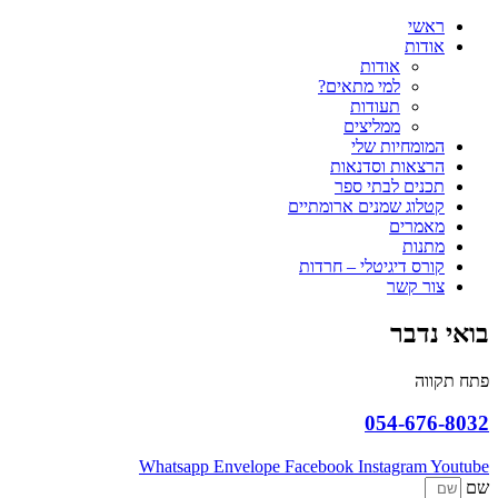
ראשי
אודות
אודות
למי מתאים?
תעודות
ממליצים
המומחיות שלי
הרצאות וסדנאות
תכנים לבתי ספר
קטלוג שמנים ארומתיים
מאמרים
מתנות
קורס דיגיטלי – חרדות
צור קשר
בואי נדבר
פתח תקווה
054-676-8032
Whatsapp
Envelope
Facebook
Instagram
Youtube
שם