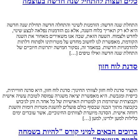
כלים ועצות להתחיל שנה חדשה בעוצמה
התחלת שנה חדשה: הזדמנות לשינוי והתחלה חדשה תחילת שנה חדשה
היא לא רק תאריך בלוח השנה, אלא גם הזדמנות נפלאה לבצע שינוי,
לחדש ולצמוח. השעה הזאת, שבה אנו משאירים מאחור את השנה
הקודמת, מאפשרת לנו לחשוב מחדש על מטרותינו ולפתוח דלתות
להזדמנויות חדשות. במאמר זה, נסקור חמישה יתרונות חיוביים של
התחלת שנה חדשה ואילו טיפים […]
סדנת לוח חזון
תקציר סדנת לוח חזון לצוותי החינוך: סדנת לוח חזון, היא סדנה חווייתית,
כייפית ומגבשת. היא מאפשרת יציאה משגרה עמוסה לטובת עשיה אישית
וקבוצתית שתורמת הן למטרות האישיות של כל אחד.ת והן לגיבוש
כקבוצה מתוך הבנה שבסוף כולם פועלים להשגת מטרות דומות והשגת
רווחה אישית. הסדנה מיועדת לצוותים החינוכיים, אשר עובדים ימים
כלילות למען ילדינו, למען […]
ברוכים הבאים למיני קורס "להיות בשמחה
לחיות בעוצמה"