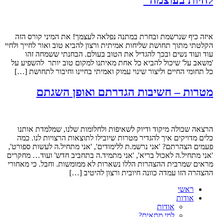
איזה כיף שנרשמת ובחרת במתנה נפלאה לעצמך! את המיני קורס הזה
הקלטתי מתוך תחושת שליחות אמיתית ורצון להביא טוב ואור לחייך ולחיי
עוד ועוד נשים ובכך להגדיל את הטוב בעולם. הבחנתי ששמחה זהו
'משאב על' שיכול להביא כל אחת מאיתנו למקום טוב יותר להשפיע על
כל תחומי החיים וליצור שינוי עמוק ואמיתי בחיינו וחיבור לתחושת […]
מטרות – חשיבות הגדרתם ואופן השגתם
הרצאה שכולה מיקוד ודיוק לשאיפות ולחלומות שלנו, שמלמדת אותנו
כלים מדויקים איך להגדיר מטרות שיובילו לתוצאות הרצויות לנו. כמה
פעמים הצהרתם? 'אני נרשמ.ת ללימודים', 'אני מתחיל.ה לעשות ספורט',
'אני מתחיל.ה לאכול בריא', 'אני מתמיד.ה בתחביב חדש' ועוד… מחקרים
מראים שמרבית ההצהרות הללו נשארות לא ממומשות. וחבל. כי מאחורי
ההצהרה הזו עמדה כוונה חיובית ורצון להיטיב […]
ראשי
אודות
אודות
למי מתאים?