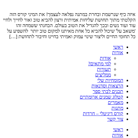
איזה כיף שנרשמת ובחרת במתנה נפלאה לעצמך! את המיני קורס הזה
הקלטתי מתוך תחושת שליחות אמיתית ורצון להביא טוב ואור לחייך ולחיי
עוד ועוד נשים ובכך להגדיל את הטוב בעולם. הבחנתי ששמחה זהו
'משאב על' שיכול להביא כל אחת מאיתנו למקום טוב יותר להשפיע על
כל תחומי החיים וליצור שינוי עמוק ואמיתי בחיינו וחיבור לתחושת […]
ראשי
אודות
אודות
למי מתאים?
תעודות
ממליצים
המומחיות שלי
הרצאות וסדנאות
תכנים לבתי ספר
קטלוג שמנים ארומתיים
מאמרים
מתנות
קורס דיגיטלי – חרדות
צור קשר
ראשי
אודות