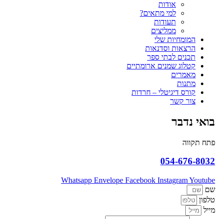
אודות
למי מתאים?
תעודות
ממליצים
המומחיות שלי
הרצאות וסדנאות
תכנים לבתי ספר
קטלוג שמנים ארומתיים
מאמרים
מתנות
קורס דיגיטלי – חרדות
צור קשר
בואי נדבר
פתח תקווה
054-676-8032
Whatsapp
Envelope
Facebook
Instagram
Youtube
שם
טלפון
מייל