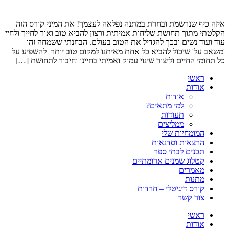
איזה כיף שנרשמת ובחרת במתנה נפלאה לעצמך! את המיני קורס הזה
הקלטתי מתוך תחושת שליחות אמיתית ורצון להביא טוב ואור לחייך ולחיי
עוד ועוד נשים ובכך להגדיל את הטוב בעולם. הבחנתי ששמחה זהו
'משאב על' שיכול להביא כל אחת מאיתנו למקום טוב יותר להשפיע על
כל תחומי החיים וליצור שינוי עמוק ואמיתי בחיינו וחיבור לתחושת […]
ראשי
אודות
אודות
למי מתאים?
תעודות
ממליצים
המומחיות שלי
הרצאות וסדנאות
תכנים לבתי ספר
קטלוג שמנים ארומתיים
מאמרים
מתנות
קורס דיגיטלי – חרדות
צור קשר
ראשי
אודות