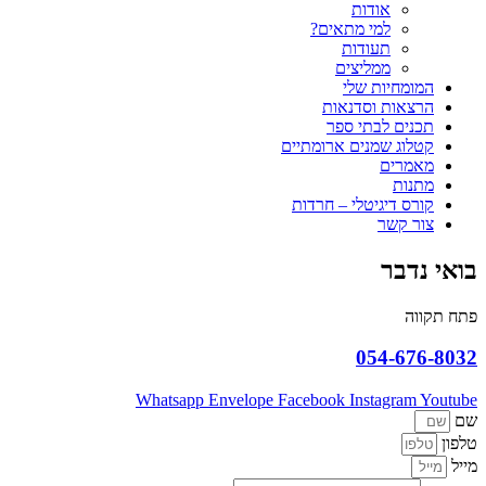
אודות
למי מתאים?
תעודות
ממליצים
המומחיות שלי
הרצאות וסדנאות
תכנים לבתי ספר
קטלוג שמנים ארומתיים
מאמרים
מתנות
קורס דיגיטלי – חרדות
צור קשר
בואי נדבר
פתח תקווה
054-676-8032
Whatsapp
Envelope
Facebook
Instagram
Youtube
שם
טלפון
מייל