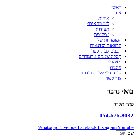
ראשי
אודות
אודות
למי מתאים?
תעודות
ממליצים
המומחיות שלי
הרצאות וסדנאות
תכנים לבתי ספר
קטלוג שמנים ארומתיים
מאמרים
מתנות
קורס דיגיטלי – חרדות
צור קשר
בואי נדבר
פתח תקווה
054-676-8032
Whatsapp
Envelope
Facebook
Instagram
Youtube
שם