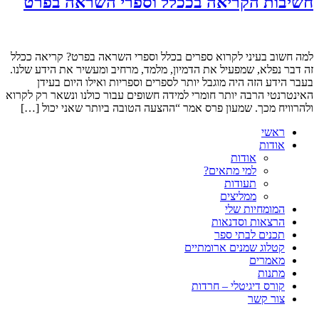
חשיבות הקריאה בככלל וספרי השראה בפרט
למה חשוב בעיני לקרוא ספרים בכלל וספרי השראה בפרט? קריאה ככלל
זה דבר נפלא, שמפעיל את הדמיון, מלמד, מרחיב ומעשיר את הידע שלנו.
בעבר הידע הזה היה מוגבל יותר לספרים וספריות ואילו היום בעידן
האינטרנטי הרבה יותר חומרי למידה חשופים עבור כולנו ונשאר רק לקרוא
ולהרוויח מכך. שמעון פרס אמר “ההצעה הטובה ביותר שאני יכול […]
ראשי
אודות
אודות
למי מתאים?
תעודות
ממליצים
המומחיות שלי
הרצאות וסדנאות
תכנים לבתי ספר
קטלוג שמנים ארומתיים
מאמרים
מתנות
קורס דיגיטלי – חרדות
צור קשר