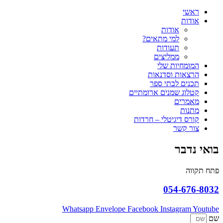
ראשי
אודות
אודות
למי מתאים?
תעודות
ממליצים
המומחיות שלי
הרצאות וסדנאות
תכנים לבתי ספר
קטלוג שמנים ארומתיים
מאמרים
מתנות
קורס דיגיטלי – חרדות
צור קשר
בואי נדבר
פתח תקווה
054-676-8032
Whatsapp
Envelope
Facebook
Instagram
Youtube
שם