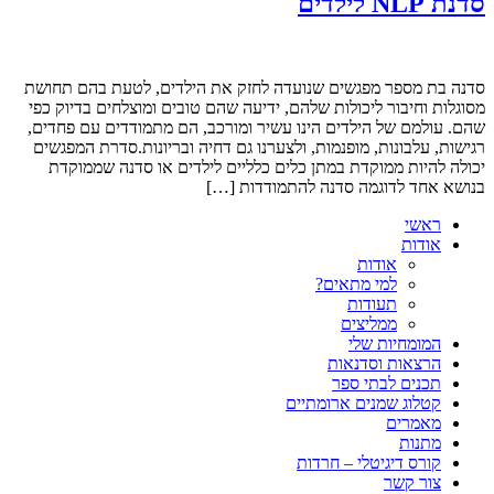
סדנת NLP לילדים
סדנה בת מספר מפגשים שנועדה לחזק את הילדים, לטעת בהם תחושת
מסוגלות וחיבור ליכולות שלהם, ידיעה שהם טובים ומוצלחים בדיוק כפי
שהם. עולמם של הילדים הינו עשיר ומורכב, הם מתמודדים עם פחדים,
רגישות, עלבונות, מופנמות, ולצערנו גם דחיה ובריונות.סדרת המפגשים
יכולה להיות ממוקדת במתן כלים כלליים לילדים או סדנה שממוקדת
בנושא אחד לדוגמה סדנה להתמודדות […]
ראשי
אודות
אודות
למי מתאים?
תעודות
ממליצים
המומחיות שלי
הרצאות וסדנאות
תכנים לבתי ספר
קטלוג שמנים ארומתיים
מאמרים
מתנות
קורס דיגיטלי – חרדות
צור קשר