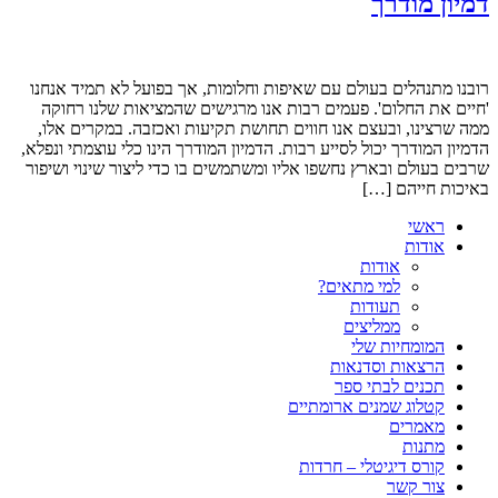
דמיון מודרך
רובנו מתנהלים בעולם עם שאיפות וחלומות, אך בפועל לא תמיד אנחנו
'חיים את החלום'. פעמים רבות אנו מרגישים שהמציאות שלנו רחוקה
ממה שרצינו, ובעצם אנו חווים תחושת תקיעות ואכזבה. במקרים אלו,
הדמיון המודרך יכול לסייע רבות. הדמיון המודרך הינו כלי עוצמתי ונפלא,
שרבים בעולם ובארץ נחשפו אליו ומשתמשים בו כדי ליצור שינוי ושיפור
באיכות חייהם […]
ראשי
אודות
אודות
למי מתאים?
תעודות
ממליצים
המומחיות שלי
הרצאות וסדנאות
תכנים לבתי ספר
קטלוג שמנים ארומתיים
מאמרים
מתנות
קורס דיגיטלי – חרדות
צור קשר