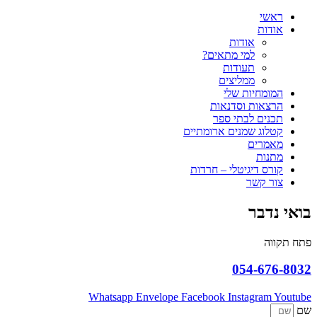
ראשי
אודות
אודות
למי מתאים?
תעודות
ממליצים
המומחיות שלי
הרצאות וסדנאות
תכנים לבתי ספר
קטלוג שמנים ארומתיים
מאמרים
מתנות
קורס דיגיטלי – חרדות
צור קשר
בואי נדבר
פתח תקווה
054-676-8032
Whatsapp
Envelope
Facebook
Instagram
Youtube
שם