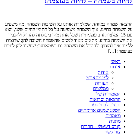
להיות בשמחה – לחיות בעוצמה!
הרצאה שמחה במיוחד, שמלמדת אותנו על חשיבות השמחה, מה משפיע
על השמחה בחיינו, איך השמחה משפיעה על כל תחומי החיים שלנו, ונצא
עם 15 המלצות זהב עוצמתיות שכל אחת מהן ביכולתה להגדיל ולהגביר
את השמחה בחיינו. מתאים מאוד לנשים שהשמחה חשובה להן; שרוצות
ללמוד איך להוסיף ולהגדיל את השמחה גם כשמאתגר; שחשוב להן לחיות
בעוצמה; […]
ראשי
אודות
אודות
למי מתאים?
תעודות
ממליצים
המומחיות שלי
הרצאות וסדנאות
תכנים לבתי ספר
קטלוג שמנים ארומתיים
מאמרים
מתנות
קורס דיגיטלי – חרדות
צור קשר