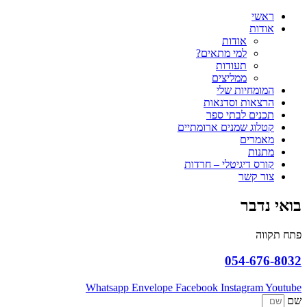
ראשי
אודות
אודות
למי מתאים?
תעודות
ממליצים
המומחיות שלי
הרצאות וסדנאות
תכנים לבתי ספר
קטלוג שמנים ארומתיים
מאמרים
מתנות
קורס דיגיטלי – חרדות
צור קשר
בואי נדבר
פתח תקווה
054-676-8032
Whatsapp
Envelope
Facebook
Instagram
Youtube
שם