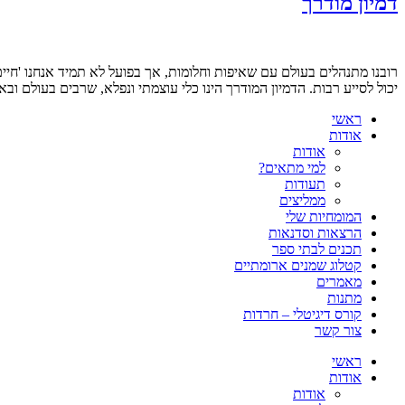
דמיון מודרך
רובנו מתנהלים בעולם עם שאיפות וחלומות, אך בפועל לא תמיד אנחנו 'חיי
יכול לסייע רבות. הדמיון המודרך הינו כלי עוצמתי ונפלא, שרבים בעולם וב
ראשי
אודות
אודות
למי מתאים?
תעודות
ממליצים
המומחיות שלי
הרצאות וסדנאות
תכנים לבתי ספר
קטלוג שמנים ארומתיים
מאמרים
מתנות
קורס דיגיטלי – חרדות
צור קשר
ראשי
אודות
אודות