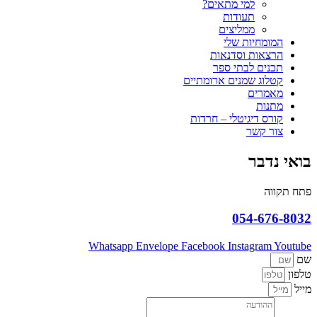
למי מתאים?
תעודות
ממליצים
המומחיות שלי
הרצאות וסדנאות
תכנים לבתי ספר
קטלוג שמנים ארומתיים
מאמרים
מתנות
קורס דיגיטלי – חרדות
צור קשר
בואי נדבר
פתח תקווה
054-676-8032
Whatsapp
Envelope
Facebook
Instagram
Youtube
שם
טלפון
מייל