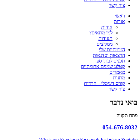
צור קשר
ראשי
אודות
אודות
למי מתאים?
תעודות
ממליצים
המומחיות שלי
הרצאות וסדנאות
תכנים לבתי ספר
קטלוג שמנים ארומתיים
מאמרים
מתנות
קורס דיגיטלי – חרדות
צור קשר
בואי נדבר
פתח תקווה
054-676-8032
Whatsapp
Envelope
Facebook
Instagram
Youtube