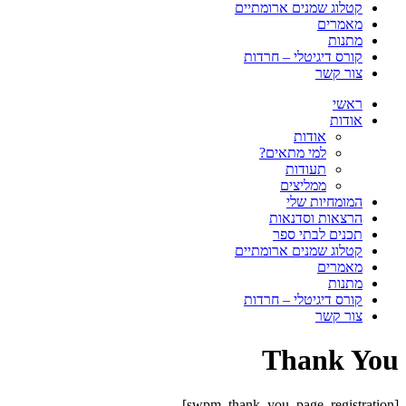
קטלוג שמנים ארומתיים
מאמרים
מתנות
קורס דיגיטלי – חרדות
צור קשר
ראשי
אודות
אודות
למי מתאים?
תעודות
ממליצים
המומחיות שלי
הרצאות וסדנאות
תכנים לבתי ספר
קטלוג שמנים ארומתיים
מאמרים
מתנות
קורס דיגיטלי – חרדות
צור קשר
Thank You
[swpm_thank_you_page_registration]