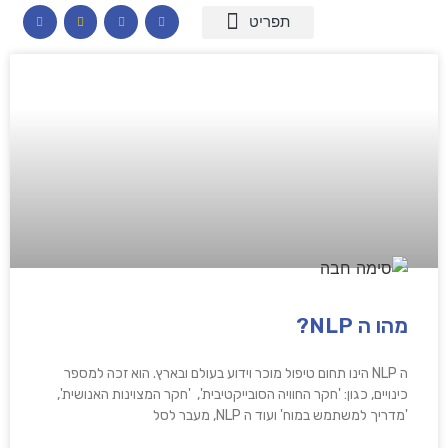
המומחיות שלי
תכנים לבתי ספר
הרצאות וסדנאות
קורס דיגיטלי – חרדות
קטלוג שמנים ארומתיים
מהו ה NLP?
ה NLP הינו תחום טיפול מוכר וידוע בעולם ובארץ. הוא זכה למספר
כינויים, כגון: 'חקר החוויה הסובייקטיבית', 'חקר המצוינות האנושית',
'מדריך למשתמש במוח' ועוד ה NLP, מעבר לסל