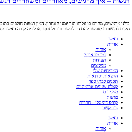
רגשות – איך מרגישים, מאווררים ומשחררים רגש
כולנו מרגישים, מהיום בו נולדנו ועד יומנו האחרון. המון רגשות חולפים ב
מקום לרגשות ומאפשר להם גם להשתחרר ולחלוף. אבל מה קורה כאשר לא
ראשי
אודות
אודות
למי מתאים?
תעודות
ממליצים
המומחיות שלי
הרצאות וסדנאות
תכנים לבתי ספר
קטלוג שמנים ארומתיים
מאמרים
מתנות
קורס דיגיטלי – חרדות
צור קשר
ראשי
אודות
אודות