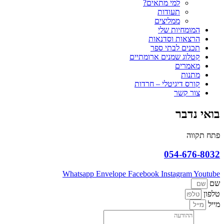
למי מתאים?
תעודות
ממליצים
המומחיות שלי
הרצאות וסדנאות
תכנים לבתי ספר
קטלוג שמנים ארומתיים
מאמרים
מתנות
קורס דיגיטלי – חרדות
צור קשר
בואי נדבר
פתח תקווה
054-676-8032
Whatsapp
Envelope
Facebook
Instagram
Youtube
שם
טלפון
מייל