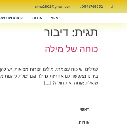
sima2802@gmail.com
0546768032
ראשי
אודות
המומחיות שלי
תגית:
דיבור
כוחה של מילה
למילים יש כוח עוצמתי. מילים יוצרות מציאות, יש 
בידינו מאפשר לנו אחריות גדולה וגם יכולת ליהנות 
שואלת אותה 'את חולה? […]
ראשי
אודות