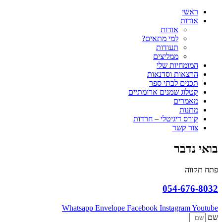
ראשי
אודות
אודות
למי מתאים?
תעודות
ממליצים
המומחיות שלי
הרצאות וסדנאות
תכנים לבתי ספר
קטלוג שמנים ארומתיים
מאמרים
מתנות
קורס דיגיטלי – חרדות
צור קשר
בואי נדבר
פתח תקווה
054-676-8032
Whatsapp
Envelope
Facebook
Instagram
Youtube
שם