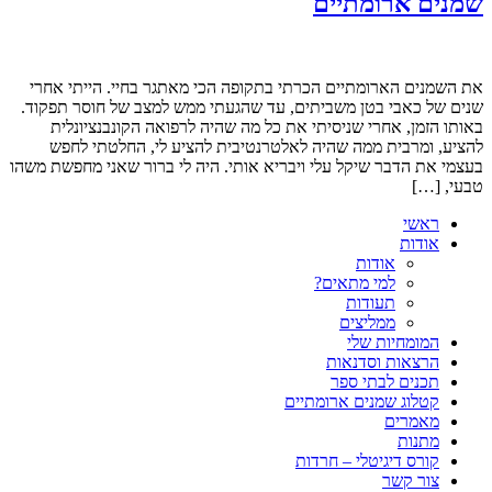
שמנים ארומתיים
את השמנים הארומתיים הכרתי בתקופה הכי מאתגר בחיי. הייתי אחרי
שנים של כאבי בטן משביתים, עד שהגעתי ממש למצב של חוסר תפקוד.
באותו הזמן, אחרי שניסיתי את כל מה שהיה לרפואה הקונבנציונלית
להציע, ומרבית ממה שהיה לאלטרנטיבית להציע לי, החלטתי לחפש
בעצמי את הדבר שיקל עלי ויבריא אותי. היה לי ברור שאני מחפשת משהו
טבעי, […]
ראשי
אודות
אודות
למי מתאים?
תעודות
ממליצים
המומחיות שלי
הרצאות וסדנאות
תכנים לבתי ספר
קטלוג שמנים ארומתיים
מאמרים
מתנות
קורס דיגיטלי – חרדות
צור קשר