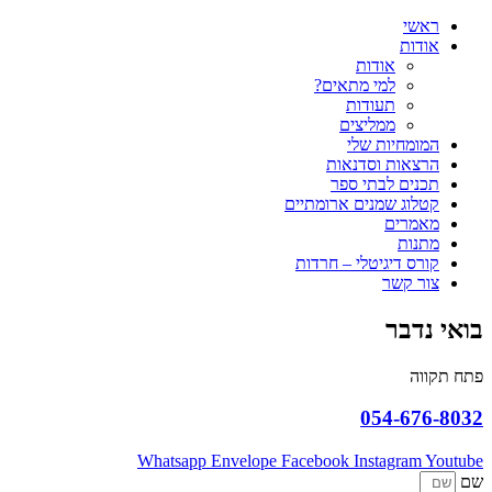
ראשי
אודות
אודות
למי מתאים?
תעודות
ממליצים
המומחיות שלי
הרצאות וסדנאות
תכנים לבתי ספר
קטלוג שמנים ארומתיים
מאמרים
מתנות
קורס דיגיטלי – חרדות
צור קשר
בואי נדבר
פתח תקווה
054-676-8032
Whatsapp
Envelope
Facebook
Instagram
Youtube
שם