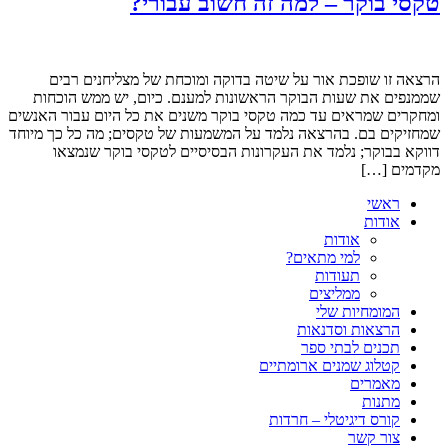
טקסי בוקר – למה זה חשוב עבורי?
הרצאה זו שופכת אור על שיטה בדוקה ומוכחת של מצליחנים רבים
שממנפים את שעות הבוקר הראשונות למענם. כיום, יש ממש הוכחות
ומחקרים שמראים עד כמה טקסי בוקר משנים את כל היום עבור האנשים
שמחזיקים בם. בהרצאה נלמד על המשמעות של טקסים; מה כל כך מיוחד
דווקא בבוקר; נלמד את העקרונות הבסיסיים לטקסי בוקר שנמצאו
מקדמים […]
ראשי
אודות
אודות
למי מתאים?
תעודות
ממליצים
המומחיות שלי
הרצאות וסדנאות
תכנים לבתי ספר
קטלוג שמנים ארומתיים
מאמרים
מתנות
קורס דיגיטלי – חרדות
צור קשר