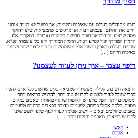
דמיון מודרך
רובנו מתנהלים בעולם עם שאיפות וחלומות, אך בפועל לא תמיד אנחנו
'חיים את החלום'. פעמים רבות אנו מרגישים שהמציאות שלנו רחוקה
ממה שרצינו, ובעצם אנו חווים תחושת תקיעות ואכזבה. במקרים אלו,
הדמיון המודרך יכול לסייע רבות. הדמיון המודרך הינו כלי עוצמתי ונפלא,
שרבים בעולם ובארץ נחשפו אליו ומשתמשים בו כדי ליצור שינוי ושיפור
באיכות חייהם […]
ריפוי עצמי – איך ניתן לעזור לעצמנו?
הרצאה חשובה, קלילה ומעשירה שמביאה כלים שחשוב לכל אדם להכיר
בכדי שנוכל לעזור לעצמנו להרגיש טוב יותר, להרגיש בריאים יותר
ומסופקים יותר. אצל כולנו יש תקופות שהגוף מאותת: כאבים במקום
מסוים, דלקת אפילו פריחה, לפעמים מדובר בכאבים כרוניים ולפעמים
כאבים שהולכים ובאים – חשוב שנלמד לעזור לגוף שלנו ולנפש שלנו
להרגיש בריאים, מאוזנים וחזקים יותר. […]
ראשי
אודות