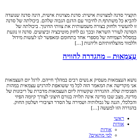
תקציר סדנה למצוינות אישית: סדנת מצוינות אישית, הינה סדנה שנועדה
להביא כל משתתף.ת לחיבור עם הדגם הגבוה שלהם. ביכולתה של סדנה
זו להעשיר ולחזק בצורה משמעותית את צוותי החינוך. ביכולתה של
הסדנה לעורר השראה ובכך גם לחזק מוטיבציה וביצועים. סדנה זו נוגעת
במסלול הצמיחה של מספרי אחד בתחומם ומאפשר לנו לעשות מידול
וללמוד מהצלחותיהם וליהנות […]
עַצְמָאוּת – מהגדרה להוויה
נושא העצמאות מעסיק א.נשים רבים במהלך חייהם. לרגל יום העצמאות
אני מקדישה את המאמר הזה לכל מי ששואפת להרגיש עצמאית במהות
הפנימית שלה. ההגדרה שקשורה ליום העצמאות מדברת על ריבונות של
מדינה, מצב שבו מדינה אינה תלויה בגורם חיצוני לצורך קיומה הפיזי
והכלכלי, הגנה על גבולותיה ושמירה על הסדר הציבורי ושלטון החוק.
בהגדרה הזו למעשה […]
ראשי
אודות
אודות
למי מתאים?