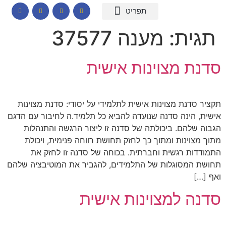
המומחיות שלי
תכנים לבתי ספר
הרצאות וסדנאות
קורס דיגיטלי – חרדות
קטלוג שמנים ארומתיים
תגית:
מענה 37577
סדנת מצוינות אישית
תקציר סדנת מצוינות אישית לתלמידי על יסודי: סדנת מצוינות
אישית, הינה סדנה שנועדה להביא כל תלמיד.ה לחיבור עם הדגם
הגבוה שלהם. ביכולתה של סדנה זו ליצור הרגשה והתנהלות
מתוך מצוינות ומתוך כך לחזק תחושת רווחה פנימית, ויכולת
התמודדות רגשית וחברתית. בכוחה של סדנה זו לחזק את
תחושת המסוגלות של התלמידים, להגביר את המוטיבציה שלהם
ואף […]
סדנה למצוינות אישית