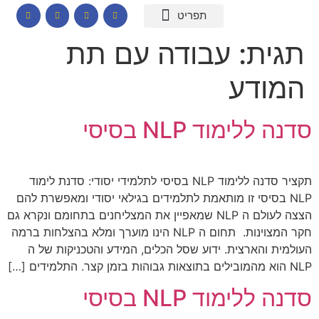
המומחיות שלי
תכנים לבתי ספר
הרצאות וסדנאות
קורס דיגיטלי – חרדות
קטלוג שמנים ארומתיים
תגית:
עבודה עם תת
המודע
סדנה ללימוד NLP בסיסי
תקציר סדנה ללימוד NLP בסיסי לתלמידי יסודי: סדנת לימוד
NLP בסיסי זו מותאמת לתלמידים בגילאי יסודי ומאפשרת להם
הצצה לעולם ה NLP שמאפיין את המצליחנים בתחומם ונקרא גם
חקר המצוינות. תחום ה NLP הינו מוערך ומלא בהצלחות ברמה
העולמית והארצית. ידוע שסל הכלים, המידע והטכניקות של ה
NLP הוא מהמובילים בתוצאות גבוהות בזמן קצר. התלמידים […]
סדנה ללימוד NLP בסיסי