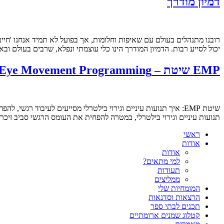
דמיון מודרך
רובנו מתנהלים בעולם עם שאיפות וחלומות, אך בפועל לא תמיד אנחנו 'חיי
יכול לסייע רבות. הדמיון המודרך הינו כלי עוצמתי ונפלא, שרבים בעולם וב
EMP שיטת – Eye Movement Programming
תנועות עיניים וגירוי בילטרלי, במטרה להפחית את העומס הרגשי סביב זיכר
ראשי
אודות
אודות
למי מתאים?
תעודות
ממליצים
המומחיות שלי
הרצאות וסדנאות
תכנים לבתי ספר
קטלוג שמנים ארומתיים