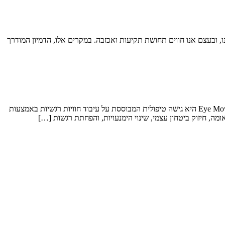
, ובעצם אנו חווים תחושת תקיעות ואכזבה. במקרים אלו, הדמיון המודרך
שיטת EMP: איך תנועות עיניים וגירוי בילטרלי מסייעים לעיבוד רגשי, להפחתת חרדה ולשחרור מטראומהשיטת EMP שפירושה Eye Movement Programming היא גישה טיפולית המבוססת על עיבוד חוויות רגשיות באמצעות
מה, חיזוק ביטחון עצמי, שינוי הימנעויות, והפחתת רגשות […]