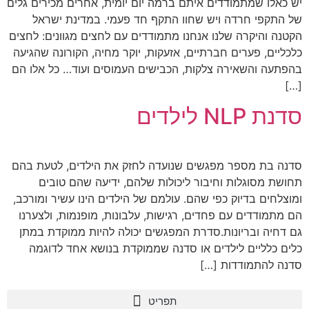
יש כאלו שמתמודדים איתם ברמה יום יומית, אחרים מכירים גלים
של התקפי חרדה ויש שחוו התקף חד פעמי. במדינת ישראל
הקטנה והיקרה שלנו אנחנו מתמודדים עם לחצים מגוונים: לחצים
כלכליים, פערים חברתיים, אזעקות, יוקר מחיה, הקורונה שהגיעה
בהפתעה והשאירה צלקות, הכבישים העמוסים ועוד… כל אלו הם
[…]
סדנת NLP לילדים
סדנה בת מספר מפגשים שנועדה לחזק את הילדים, לטעת בהם
תחושת מסוגלות וחיבור ליכולות שלהם, ידיעה שהם טובים
ומוצלחים בדיוק כפי שהם. עולמם של הילדים הינו עשיר ומורכב,
הם מתמודדים עם פחדים, רגישות, עלבונות, מופנמות, ולצערנו
גם דחיה ובריונות.סדרת המפגשים יכולה להיות ממוקדת במתן
כלים כלליים לילדים או סדנה שממוקדת בנושא אחד לדוגמה
סדנה להתמודדות […]