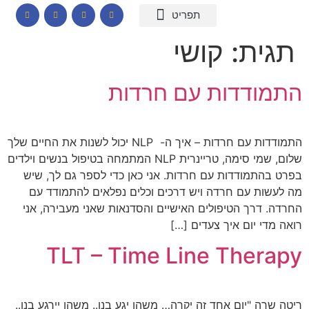
המומחיות שלי
תכנים לבתי ספר
הרצאות וסדנאות
קורס דיגיטלי – חרדות
קטלוג שמנים ארומתיים
תגית:
קושי
התמודדות עם חרדות
התמודדות עם חרדות – איך ה- NLP יכול לשנות את החיים שלך
שלום, שמי סימה, טריינרית NLP המתמחה בטיפול בנשים וילדים
בפרט בהתמודדות עם חרדות. אני כאן כדי לספר גם לך, שיש
מה לעשות עם חרדה ויש דרכים וכלים נפלאים להתמודד עם
החרדה. דרך הטיפולים האישיים והסדנאות שאני מעבירה, אני
רואה מדי יום איך צעדים […]
TLT – Time Line Therapy
ריטה שרה "יום אחד זה יקרה… משהו יגע בנו.. משהו יירגע בנו..