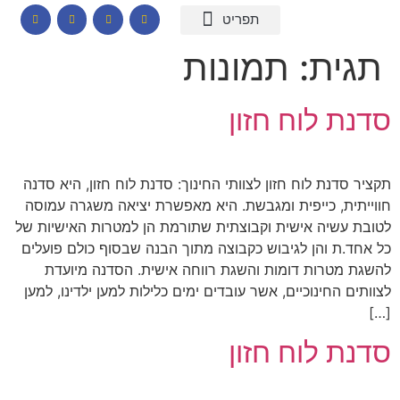
המומחיות שלי
תכנים לבתי ספר
הרצאות וסדנאות
קורס דיגיטלי – חרדות
קטלוג שמנים ארומתיים
תגית:
תמונות
סדנת לוח חזון
תקציר סדנת לוח חזון לצוותי החינוך: סדנת לוח חזון, היא סדנה
חווייתית, כייפית ומגבשת. היא מאפשרת יציאה משגרה עמוסה
לטובת עשיה אישית וקבוצתית שתורמת הן למטרות האישיות של
כל אחד.ת והן לגיבוש כקבוצה מתוך הבנה שבסוף כולם פועלים
להשגת מטרות דומות והשגת רווחה אישית. הסדנה מיועדת
לצוותים החינוכיים, אשר עובדים ימים כלילות למען ילדינו, למען
[…]
סדנת לוח חזון